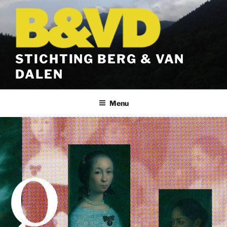
Ga
naar
de
inhoud
STICHTING BERG & VAN
DALEN
Menu